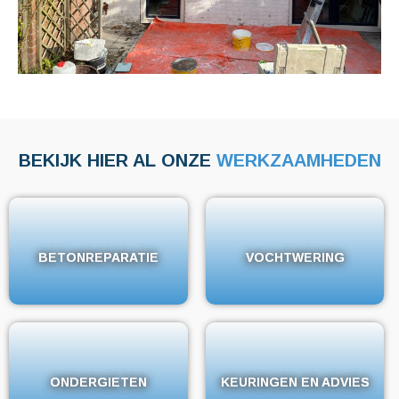
BEKIJK HIER AL ONZE
WERKZAAMHEDEN
BETONREPARATIE
BETONREPARATIE
VOCHTWERING
VOCHTWERING
ONDERGIETEN
ONDERGIETEN
KEURINGEN EN ADVIES
KEURINGEN EN ADVIES