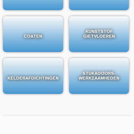
KUNSTSTOF
KUNSTSTOF
COATEN
COATEN
GIETVLOEREN
GIETVLOEREN
STUKADOORS-
STUKADOORS-
KELDERAFDICHTINGEN
KELDERAFDICHTINGEN
WERKZAAMHEDEN
WERKZAAMHEDEN