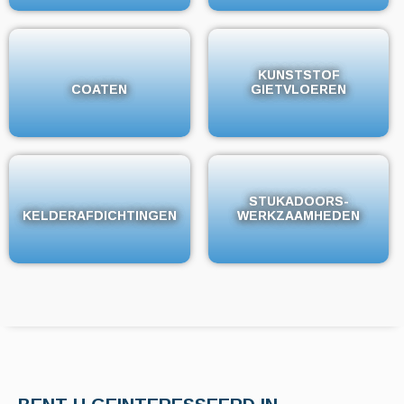
KUNSTSTOF
KUNSTSTOF
COATEN
COATEN
GIETVLOEREN
GIETVLOEREN
STUKADOORS-
STUKADOORS-
KELDERAFDICHTINGEN
KELDERAFDICHTINGEN
WERKZAAMHEDEN
WERKZAAMHEDEN