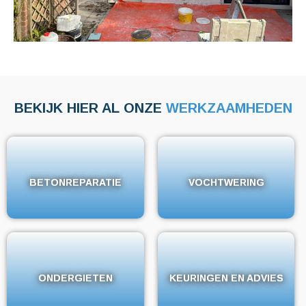
BEKIJK HIER AL ONZE
WERKZAAMHEDEN
BETONREPARATIE
BETONREPARATIE
VOCHTWERING
VOCHTWERING
ONDERGIETEN
ONDERGIETEN
KEURINGEN EN ADVIES
KEURINGEN EN ADVIES