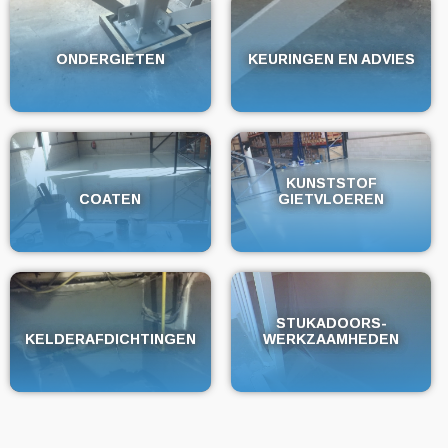
ONDERGIETEN
ONDERGIETEN
KEURINGEN EN ADVIES
KEURINGEN EN ADVIES
KUNSTSTOF
KUNSTSTOF
COATEN
COATEN
GIETVLOEREN
GIETVLOEREN
STUKADOORS-
STUKADOORS-
KELDERAFDICHTINGEN
KELDERAFDICHTINGEN
WERKZAAMHEDEN
WERKZAAMHEDEN