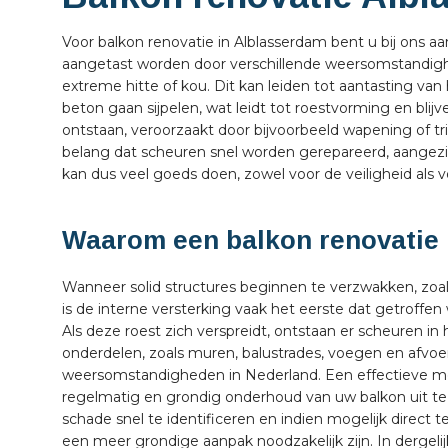
Voor balkon renovatie in Alblasserdam bent u bij ons aa
aangetast worden door verschillende weersomstandighe
extreme hitte of kou. Dit kan leiden tot aantasting va
beton gaan sijpelen, wat leidt tot roestvorming en bl
ontstaan, veroorzaakt door bijvoorbeeld wapening of tr
belang dat scheuren snel worden gerepareerd, aangezien
kan dus veel goeds doen, zowel voor de veiligheid als vo
Waarom een balkon renovatie 
Wanneer solid structures beginnen te verzwakken, zoa
is de interne versterking vaak het eerste dat getroff
Als deze roest zich verspreidt, ontstaan er scheuren i
onderdelen, zoals muren, balustrades, voegen en afvo
weersomstandigheden in Nederland. Een effectieve me
regelmatig en grondig onderhoud van uw balkon uit te 
schade snel te identificeren en indien mogelijk direct t
een meer grondige aanpak noodzakelijk zijn. In dergelij