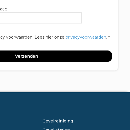
aag:
acy voorwaarden.
Lees hier onze
privacyvoorwaarden
. *
ONZE DIENSTEN
Gevelreiniging