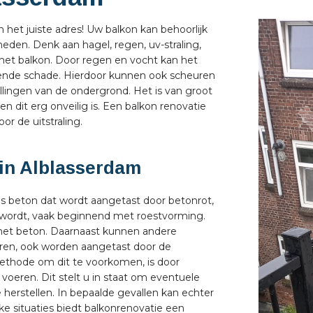
n het juiste adres! Uw balkon kan behoorlijk
den. Denk aan hagel, regen, uv-straling,
n het balkon. Door regen en vocht kan het
ijvende schade. Hierdoor kunnen ook scheuren
illingen van de ondergrond. Het is van groot
 dit erg onveilig is. Een balkon renovatie
or de uitstraling.
in Alblasserdam
ls beton dat wordt aangetast door betonrot,
en wordt, vaak beginnend met roestvorming.
n het beton. Daarnaast kunnen andere
eren, ook worden aangetast door de
thode om dit te voorkomen, is door
voeren. Dit stelt u in staat om eventuele
e herstellen. In bepaalde gevallen kan echter
ke situaties biedt balkonrenovatie een