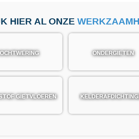
JK HIER AL ONZE
WERKZAAMH
OCHTWERING
OCHTWERING
ONDERGIETEN
ONDERGIETEN
STOF GIETVLOEREN
STOF GIETVLOEREN
KELDERAFDICHTING
KELDERAFDICHTING