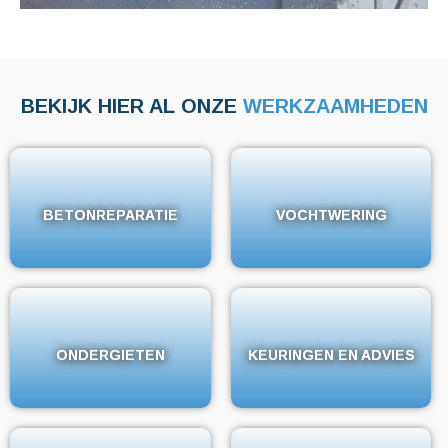
BEKIJK HIER AL ONZE
WERKZAAMHEDEN
BETONREPARATIE
BETONREPARATIE
VOCHTWERING
VOCHTWERING
ONDERGIETEN
ONDERGIETEN
KEURINGEN EN ADVIES
KEURINGEN EN ADVIES