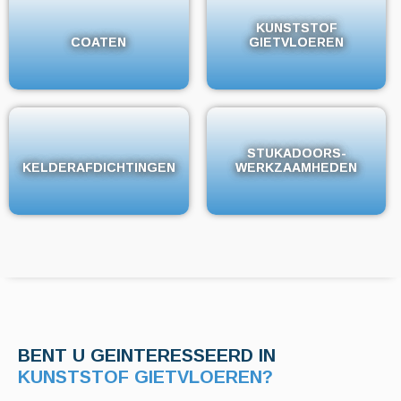
KUNSTSTOF
KUNSTSTOF
COATEN
COATEN
GIETVLOEREN
GIETVLOEREN
STUKADOORS-
STUKADOORS-
KELDERAFDICHTINGEN
KELDERAFDICHTINGEN
WERKZAAMHEDEN
WERKZAAMHEDEN
BENT U GEINTERESSEERD IN
KELDERAFDICHTINGEN?