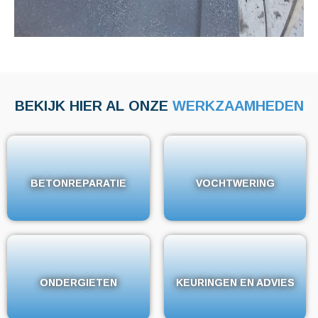
BEKIJK HIER AL ONZE
WERKZAAMHEDEN
BETONREPARATIE
BETONREPARATIE
VOCHTWERING
VOCHTWERING
ONDERGIETEN
ONDERGIETEN
KEURINGEN EN ADVIES
KEURINGEN EN ADVIES