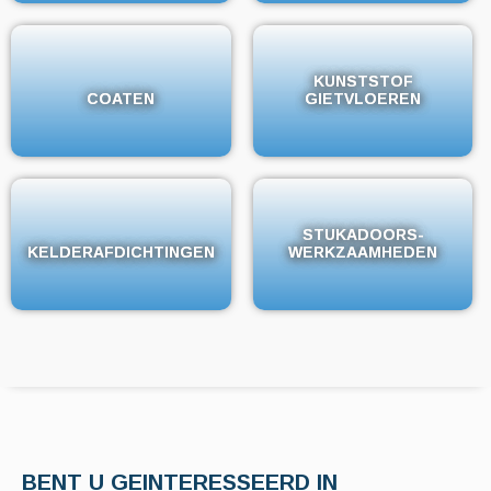
KUNSTSTOF
KUNSTSTOF
COATEN
COATEN
GIETVLOEREN
GIETVLOEREN
STUKADOORS-
STUKADOORS-
KELDERAFDICHTINGEN
KELDERAFDICHTINGEN
WERKZAAMHEDEN
WERKZAAMHEDEN
BENT U GEINTERESSEERD IN