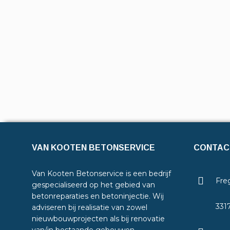
VAN KOOTEN BETONSERVICE
CONTAC
Van Kooten Betonservice is een bedrijf
Freg
gespecialiseerd op het gebied van
betonreparaties en betoninjectie. Wij
331
adviseren bij realisatie van zowel
nieuwbouwprojecten als bij renovatie