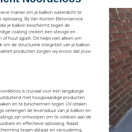
tieve manier om je balkon waterdicht te
e oplossing. Bij Van Kooten Betonservice
die je balkon beschermt tegen de
rdige coating creëert een stevige en
of hout sijpelt. Dit helpt niet alleen om
om de structurele integriteit van je balkon
liteit producten zorgen wij ervoor dat jouw
oordeloos is cruciaal voor een langdurige
 uitsluitend met hoogwaardige producten
e maken en te beschermen tegen UV-stralen
 verlengen de levensduur van je balkon en
atings zijn ontworpen om te voldoen aan de
ouwbare en effectieve oplossing. Naast
cherming tegen slijtage en veroudering,