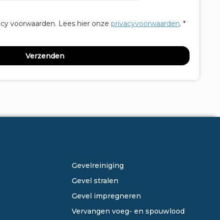
acy voorwaarden.
Lees hier onze
privacyvoorwaarden
. *
ONZE DIENSTEN
Gevelreiniging
Gevel stralen
Gevel impregneren
Vervangen voeg- en spouwlood