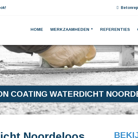
ok!
Betonrep
HOME
WERKZAAMHEDEN
REFERENTIES
ON COATING WATERDICHT NOORD
icht Noordeloos
BEKI