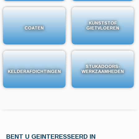
KUNSTSTOF
KUNSTSTOF
COATEN
COATEN
GIETVLOEREN
GIETVLOEREN
STUKADOORS-
STUKADOORS-
KELDERAFDICHTINGEN
KELDERAFDICHTINGEN
WERKZAAMHEDEN
WERKZAAMHEDEN
BENT U GEINTERESSEERD IN