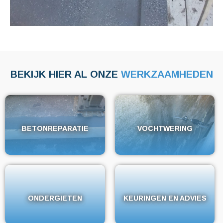
BEKIJK HIER AL ONZE
WERKZAAMHEDEN
BETONREPARATIE
BETONREPARATIE
VOCHTWERING
VOCHTWERING
ONDERGIETEN
ONDERGIETEN
KEURINGEN EN ADVIES
KEURINGEN EN ADVIES