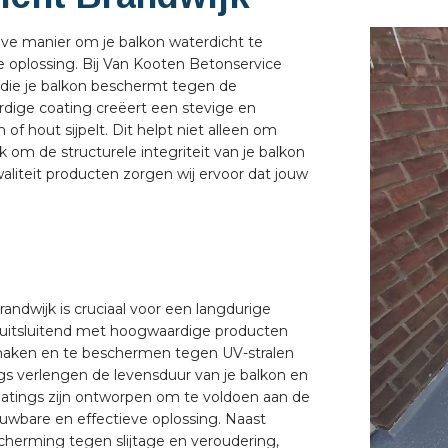
eve manier om je balkon waterdicht te
e oplossing. Bij Van Kooten Betonservice
die je balkon beschermt tegen de
rdige coating creëert een stevige en
of hout sijpelt. Dit helpt niet alleen om
om de structurele integriteit van je balkon
liteit producten zorgen wij ervoor dat jouw
randwijk is cruciaal voor een langdurige
 uitsluitend met hoogwaardige producten
e maken en te beschermen tegen UV-stralen
 verlengen de levensduur van je balkon en
atings zijn ontworpen om te voldoen aan de
ouwbare en effectieve oplossing. Naast
cherming tegen slijtage en veroudering,