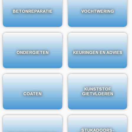
BETONREPARATIE
BETONREPARATIE
VOCHTWERING
VOCHTWERING
ONDERGIETEN
ONDERGIETEN
KEURINGEN EN ADVIES
KEURINGEN EN ADVIES
KUNSTSTOF
KUNSTSTOF
COATEN
COATEN
GIETVLOEREN
GIETVLOEREN
STUKADOORS-
STUKADOORS-