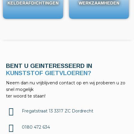
KELDERAFDICHTINGEN
KELDERAFDICHTINGEN
WERKZAAMHEDEN
WERKZAAMHEDEN
BENT U GEINTERESSEERD IN
KELDERAFDICHTINGEN?
Neem dan nu vrijblijvend contact op en wij proberen u zo
snel mogelijk
ter woord te staan!
Fregatstraat 13 3317 ZC Dordrecht
0180 472 634