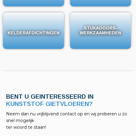
STUKADOORS-
STUKADOORS-
KELDERAFDICHTINGEN
KELDERAFDICHTINGEN
WERKZAAMHEDEN
WERKZAAMHEDEN
BENT U GEINTERESSEERD IN
KELDERAFDICHTINGEN?
Neem dan nu vrijblijvend contact op en wij proberen u zo
snel mogelijk
ter woord te staan!