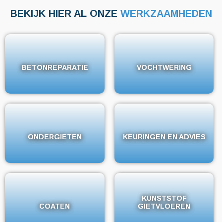
BEKIJK HIER AL ONZE
WERKZAAMHEDEN
BETONREPARATIE
BETONREPARATIE
VOCHTWERING
VOCHTWERING
ONDERGIETEN
ONDERGIETEN
KEURINGEN EN ADVIES
KEURINGEN EN ADVIES
KUNSTSTOF
KUNSTSTOF
COATEN
COATEN
GIETVLOEREN
GIETVLOEREN