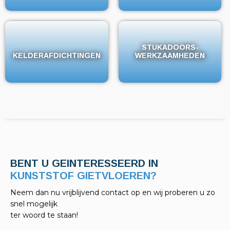
STUKADOORS-
STUKADOORS-
KELDERAFDICHTINGEN
KELDERAFDICHTINGEN
WERKZAAMHEDEN
WERKZAAMHEDEN
BENT U GEINTERESSEERD IN
KELDERAFDICHTINGEN?
Neem dan nu vrijblijvend contact op en wij proberen u zo
snel mogelijk
ter woord te staan!