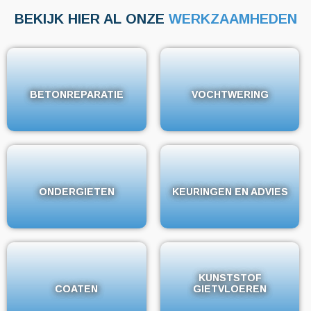
BEKIJK HIER AL ONZE
WERKZAAMHEDEN
BETONREPARATIE
BETONREPARATIE
VOCHTWERING
VOCHTWERING
ONDERGIETEN
ONDERGIETEN
KEURINGEN EN ADVIES
KEURINGEN EN ADVIES
KUNSTSTOF
KUNSTSTOF
COATEN
COATEN
GIETVLOEREN
GIETVLOEREN