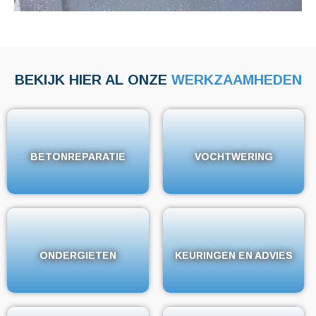
BEKIJK HIER AL ONZE
WERKZAAMHEDEN
BETONREPARATIE
BETONREPARATIE
VOCHTWERING
VOCHTWERING
ONDERGIETEN
ONDERGIETEN
KEURINGEN EN ADVIES
KEURINGEN EN ADVIES