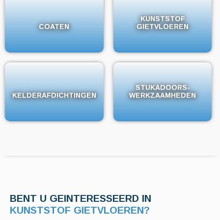
KUNSTSTOF
KUNSTSTOF
COATEN
COATEN
GIETVLOEREN
GIETVLOEREN
STUKADOORS-
STUKADOORS-
KELDERAFDICHTINGEN
KELDERAFDICHTINGEN
WERKZAAMHEDEN
WERKZAAMHEDEN
BENT U GEINTERESSEERD IN
KELDERAFDICHTINGEN?