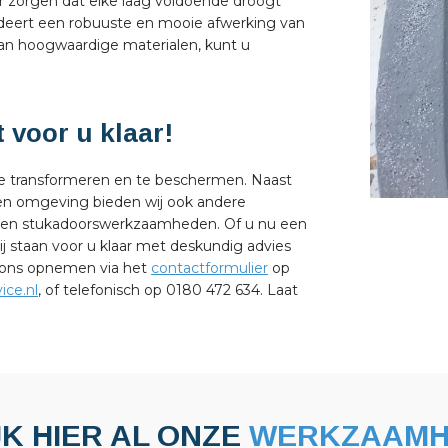
r zorgen dat elke laag voldoende droogt
deert een robuuste en mooie afwerking van
van hoogwaardige materialen, kunt u
 voor u klaar!
te transformeren en te beschermen. Naast
 en omgeving bieden wij ook andere
ren en stukadoorswerkzaamheden. Of u nu een
ij staan voor u klaar met deskundig advies
t ons opnemen via het
contactformulier
op
ice.nl
, of telefonisch op 0180 472 634. Laat
JK HIER AL ONZE
WERKZAAMH