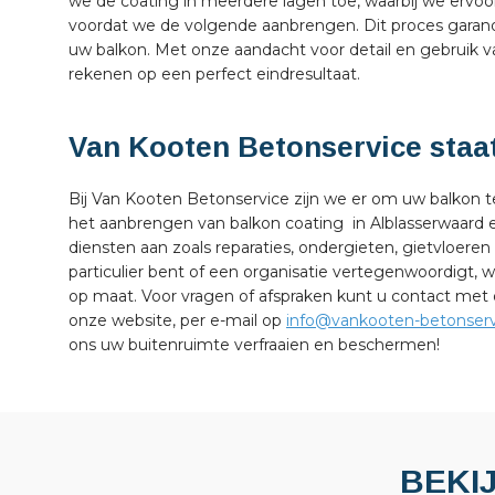
we de coating in meerdere lagen toe, waarbij we ervoo
voordat we de volgende aanbrengen. Dit proces garan
uw balkon. Met onze aandacht voor detail en gebruik 
rekenen op een perfect eindresultaat.
Van Kooten Betonservice staat
Bij Van Kooten Betonservice zijn we er om uw balkon 
het aanbrengen van balkon coating in Alblasserwaard
diensten aan zoals reparaties, ondergieten, gietvloe
particulier bent of een organisatie vertegenwoordigt, w
op maat. Voor vragen of afspraken kunt u contact me
onze website, per e-mail op
info@vankooten-betonserv
ons uw buitenruimte verfraaien en beschermen!
BEKI