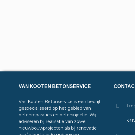
VAN KOOTEN BETONSERVICE
CONTAC
Van Kooten Betonservice is een bedrijf
Freg
gespecialiseerd op het gebied van
betonreparaties en betoninjectie. Wij
331
adviseren bij realisatie van zowel
nieuwbouwprojecten als bij renovatie
van/in bestaande gebouwen.